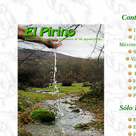
Cont
1
¿
Máximo
S
Vi
Ó
P
H
P
F
Sólo 
E
E
F