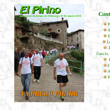
Cont
P
A
E
La
H
García.
L
C
A
F