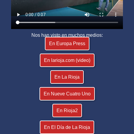
Nos han visto en muchos medios:
En Europa Press
En larioja.com (video)
En La Rioja
En Nueve Cuatro Uno
En Rioja2
En El Día de La Rioja